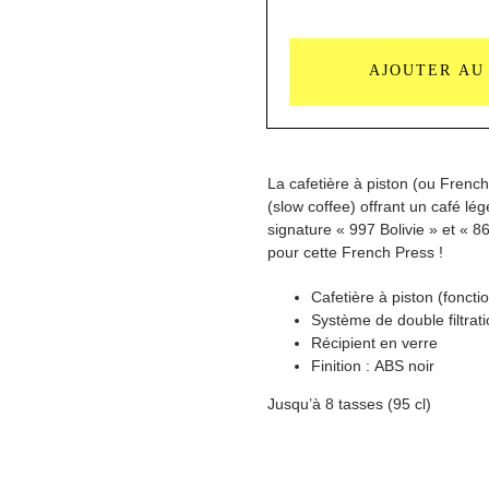
quantité
de
AJOUTER AU
Espro
P3
–
French
Press
La cafetière à piston (ou French
cafetière
(slow coffee) offrant un café l
8
signature « 997 Bolivie » et « 
tasses
pour cette French Press !
Cafetière à piston (foncti
Système de double filtrat
Récipient en verre
Finition : ABS noir
Jusqu’à 8 tasses (95 cl)