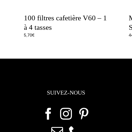
100 filtres cafetière V60 – 1
M
à 4 tasses
S
5,70
€
4
SUIVEZ-NOUS