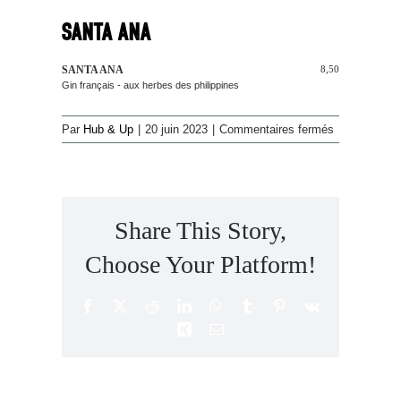
SANTA ANA
SANTA ANA
8,50
Gin français - aux herbes des philippines
sur
Par
Hub & Up
|
20 juin 2023
|
Commentaires fermés
SANTA
ANA
Share This Story,
Choose Your Platform!
Facebook
X
Reddit
LinkedIn
WhatsApp
Tumblr
Pinterest
Vk
Xing
Email