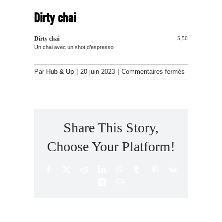
Dirty chai
Dirty chai
5,50
Un chai avec un shot d’espresso
sur
Par
Hub & Up
|
20 juin 2023
|
Commentaires fermés
Dirty
chai
Share This Story,
Choose Your Platform!
Facebook
X
Reddit
LinkedIn
WhatsApp
Tumblr
Pinterest
Vk
Xing
Email