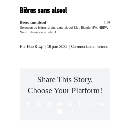
Bières sans alcool
Bières sans alcool
6,50
Sélection de bières crafts sans alcool 33cl, Blonde, IPA, NEIPA,
Sour... demande au staff !
sur
Par
Hub & Up
|
19 juin 2023
|
Commentaires fermés
Bières
sans
alcool
Share This Story,
Choose Your Platform!
Facebook
X
Reddit
LinkedIn
WhatsApp
Tumblr
Pinterest
Vk
Xing
Email