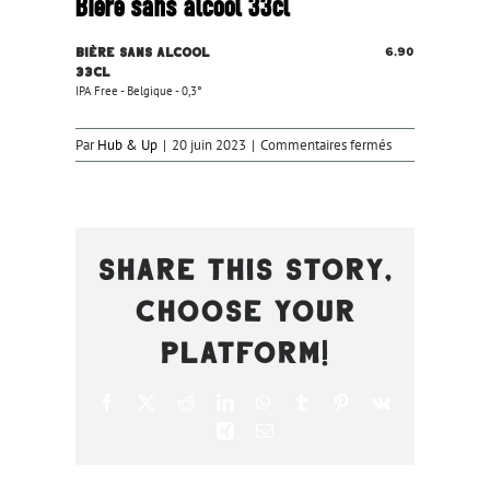
Bière sans alcool 33cl
Bière sans alcool
6,90
33cl
IPA Free - Belgique - 0,3°
sur
Par
Hub & Up
|
20 juin 2023
|
Commentaires fermés
Bière
sans
alcool
33cl
Share This Story,
Choose Your
Platform!
Facebook
X
Reddit
LinkedIn
WhatsApp
Tumblr
Pinterest
Vk
Xing
Email