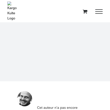
Passer
au
contenu
À propos de
charly
Cet auteur n'a pas encore